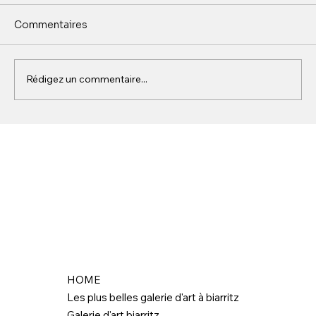
Commentaires
Rédigez un commentaire...
Pop Art à Saint-Tropez : histoire,
artistes et lieux
HOME
Les plus belles galerie d'art à biarritz
Galerie d'art biarritz