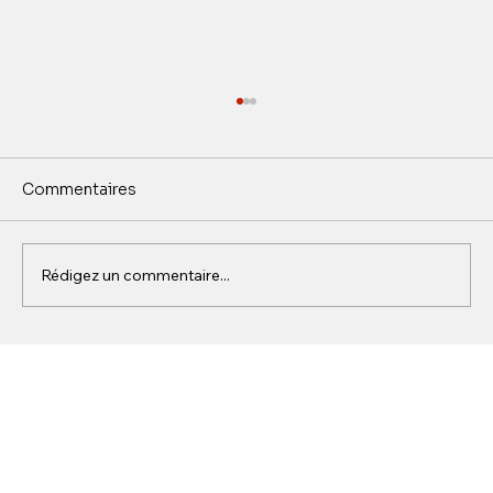
Brigitte Bardot, Saint-Tropez et la
photographie
Dans l’histoire de la photographie et de la
Commentaires
culture visuelle européenne, certaines figures
deviennent indissociables d’un lieu. C’est le
cas de Brigitte Bardot et de Saint-Tropez. Dans
Rédigez un commentaire...
les années 195