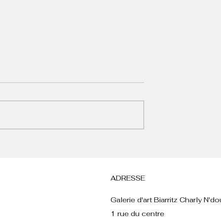
rdot, Saint-
la photographie
e de la
et de la culture
péenne, certaines
nnent indissociables
st le cas de Brigitte
Saint-Tropez : Un Écrin
nt-Tropez. Dans
pour l'Art Contemporain
95
ADRESSE
Galerie d'art Biarritz Charly N'
1 rue du centre