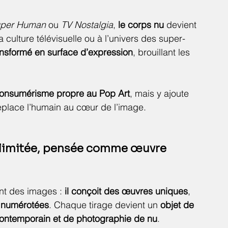
per Human
 ou 
TV Nostalgia
, 
le corps nu
 devient 
 culture télévisuelle ou à l’univers des super-
ansformé en surface d’expression
, brouillant les 
 consumérisme propre au Pop Art
, mais y ajoute 
replace l’humain au cœur de l’image.
 limitée, pensée comme œuvre
t des images : 
il conçoit des œuvres uniques
, 
t numérotées
. Chaque tirage devient un 
objet de 
contemporain et de photographie de nu
.