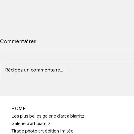
Brigitte Ba
Commentaires
Tropez et 
Dans l’histoir
photographie 
Rédigez un commentaire...
visuelle euro
figures devie
d’un lieu. C’e
Charly N’doumbe : une
Bardot et de Sai
signature artistique au
les années 1
cœur des tendances de la
photographie
HOME
contemporaine
Les plus belles galerie d'art à biarritz
Galerie d'art biarritz
Tirage photo art édition limitée