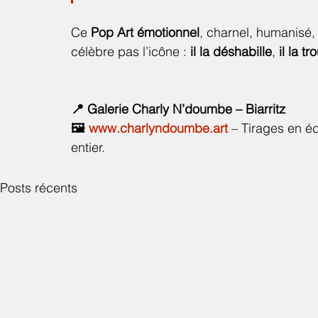
Ce 
Pop Art émotionnel
, charnel, humanisé,
célèbre pas l’icône : 
il la déshabille
, 
il la tr
📍 Galerie Charly N’doumbe – Biarritz
🖼️ 
www.charlyndoumbe.art
 – Tirages en éd
entier.
Posts récents