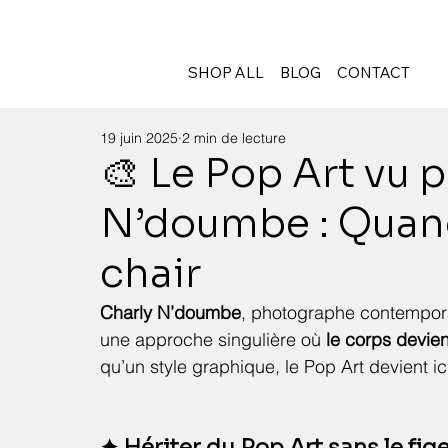
SHOP ALL
BLOG
CONTACT
19 juin 2025
2 min de lecture
🎨 Le Pop Art vu 
N’doumbe : Quand
chair
Charly N’doumbe
, photographe contemporai
une approche singulière où 
le corps devient
qu’un style graphique, le Pop Art devient ici 
✦ Hériter du Pop Art sans le fig