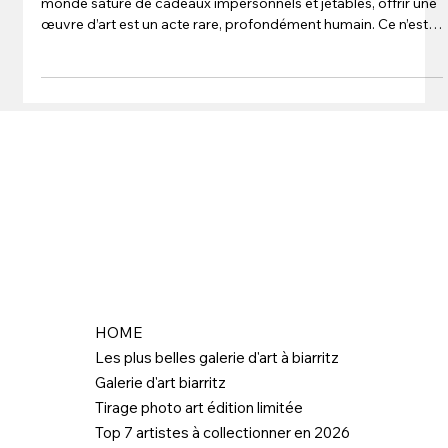
monde saturé de cadeaux impersonnels et jetables, offrir une
œuvre d’art est un acte rare, profondément humain. Ce n’est
pas simplement un objet que l’on donne
HOME
Les plus belles galerie d'art à biarritz
Galerie d'art biarritz
Tirage photo art édition limitée
Top 7 artistes à collectionner en 2026