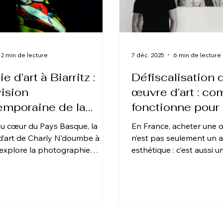
2 min de lecture
7 déc. 2025
6 min de lecture
e d’art à Biarritz :
Défiscalisation 
ision
œuvre d’art : c
emporaine de la
fonctionne pour
ographie
entreprise ?
au cœur du Pays Basque, la
En France, acheter une 
 d’art de Charly N’doumbe à
n’est pas seulement un a
z explore la photographie
esthétique : c’est aussi u
oraine sous un angle
opportunité fiscale exce
ue exigeant.Entre nu artistique,
souvent méconnue. Entre 
que géométrique et lumière
soutenir la création artist
e, chaque œuvre s’inscrit dans
volonté d’encourager les
arche à la fois émotionnelle et
investir dans la culture, 
rd’hui un
plusieurs mécanismes d