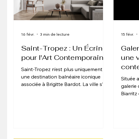
16 févr.
3 min de lecture
15 févr.
Saint-Tropez : Un Écrin
Galeri
pour l'Art Contemporain
une v
cont
Saint-Tropez n’est plus uniquement
phot
une destination balnéaire iconique
Située 
associée à Brigitte Bardot. La ville s’est
galerie
imposée comme un pôle stratégique
Biarrit
de l’art contemporain en
contemp
Méditerranée. Chaque saison estivale,
artistiq
galeries, collectionneurs et artistes
esthéti
internationaux convergent vers ce
sculpté
territoire où l’art dialogue avec le luxe,
une dém
l’architecture et la lumière. L’histoire
moderne. Biarritz est aujou