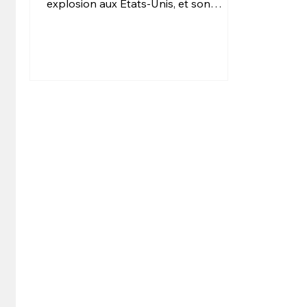
explosion aux États-Unis, et son
influence sur l’art contemporain.