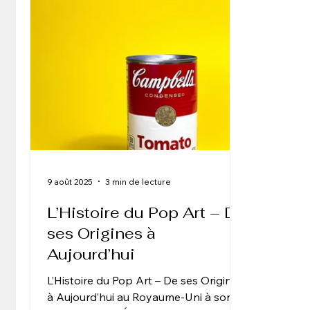
artistique locale remonte à la fin du
territoi
XIXe siècle, lorsque Paul Signac
contemp
découvre la puissance chromatique du
l’archit
golfe
Sud-Ou
9 août 2025
3 min de lecture
L’Histoire du Pop Art – De
ses Origines à
Aujourd’hui
L’Histoire du Pop Art – De ses Origines
à Aujourd’hui au Royaume-Uni à son