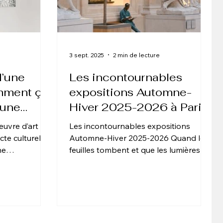
3 sept. 2025
2 min de lecture
d’une
Les incontournables
omment ça
expositions Automne-
 une
Hiver 2025-2026 à Paris
œuvre d’art
Les incontournables expositions
cte culturel ou
Automne-Hiver 2025-2026 Quand les
ne
feuilles tombent et que les lumières de
ptionnelle,
l'hiver s'installent, Paris réinvente son
l’incitation à
paysage culturel. La capitale française
ique et la
devient alors un véritable
 entreprises à
l’État propose
e