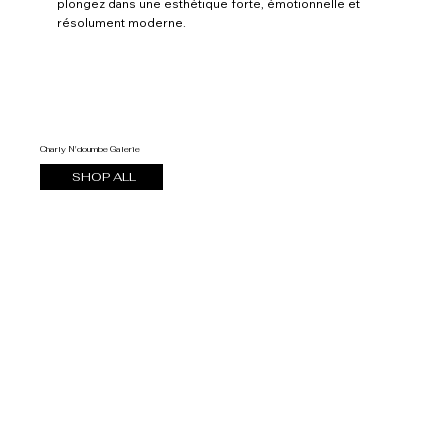
plongez dans une esthétique forte, émotionnelle et
résolument moderne.
Charly N'doumbe Galerie
SHOP ALL