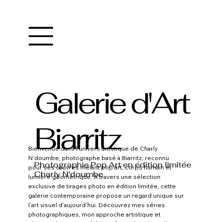
Galerie d'Art
Biarritz
Bienvenue dans l’univers artistique de Charly
N’doumbe, photographe basé à Biarritz, reconnu
Photographie Pop Art en édition limitée
pour ses œuvres mêlant pop art, corps humain et
Charly N'doumbe
lumière géométrique. À travers une sélection
exclusive de tirages photo en édition limitée, cette
galerie contemporaine propose un regard unique sur
l’art visuel d’aujourd’hui. Découvrez mes séries
photographiques, mon approche artistique et