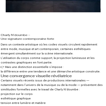
“Éclat d’Ambre Duo” – Pop Art féminin Biarritz
Int
Prix
Prix
5 500,00 €
5 5
Charly N’doumbe –
Une signature contemporaine forte
Dans un contexte artistique où les codes visuels circulent rapidement
entre mode, musique et art contemporain, certaines esthétiques
émergent simultanément sur la scène internationale.
L’utilisation du corps comme support, la projection lumineuse et les
contrastes graphiques en font partie.
👉 Mais une distinction essentielle s’impose :
la différence entre une tendance et une démarche artistique construite.
Une convergence visuelle révélatrice
Certains visuels récents issus de productions internationales —
notamment dans l’univers de la musique ou de la mode — présentent des
similitudes formelles avec le travail de Charly N’doumbe :
projection sur le corps
esthétique graphique
tension entre lumière et matière